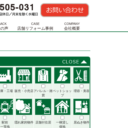
BACK
CASE
COMPANY
様の声
店舗リフォーム事例
会社概要
倉庫・工場
販売・小売店
アパレル・雑
ペットショッ
理容・美容
貨
プ
駅前
隠れ家的物件
店舗付住居
一棟貸し
居ぬき物件
一等地
借地