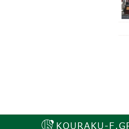
SELE
O.sta
R.shi
R.ico
R.ico
R.ico
R.ico
R.ico
R.ico
O INN
CHAR 
P.tab
NOT 
R.pk 