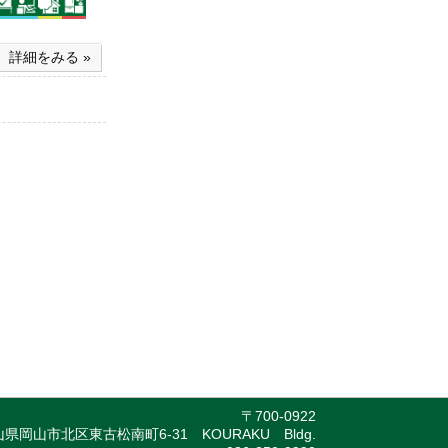
詳細をみる »
 O.line,
rice, R.shikikin,
open,
R.icon_category5,
R.icon_category10,
14,
18,
22,
me FROM `object2`
N cast(O.pk AS
NULL) AND
AND R.menseki IS
y3=1) GROUP BY
〒700-0922
県岡山市北区東古松南町6-31 KOURAKU Bldg.