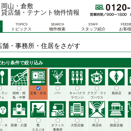
岡山・倉敷
貸店舗・テナント物件情報
TOPICS
SEARCH
STAFF
FEED
トピックス
物件検索
スタッフ紹介
お客
店舗・事務所・住居をさがす
だわり条件で絞り込み
トラン
焼肉・焼
定食・弁当
バー
キャバクラ
クラブ・ライ
風俗店
フェ
鳥・中華
ラウンジ
ブハウス
テ・ネ
医療・介護
塾
オフィス
大型店舗
商店街
路面店舗
ル
スタジオ
事務所