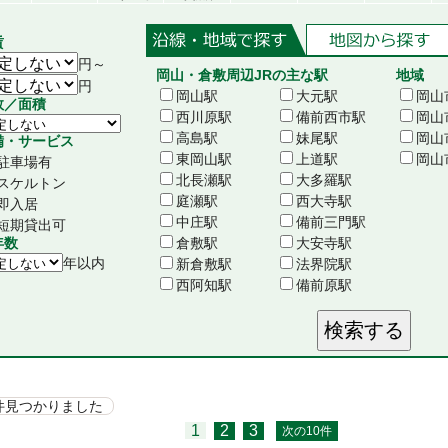
賃
円～
岡山・倉敷周辺JRの主な駅
地域
円
岡山駅
大元駅
岡山
数／面積
西川原駅
備前西市駅
岡山
高島駅
妹尾駅
岡山
備・サービス
東岡山駅
上道駅
岡山
駐車場有
北長瀬駅
大多羅駅
スケルトン
庭瀬駅
西大寺駅
即入居
中庄駅
備前三門駅
短期貸出可
年数
倉敷駅
大安寺駅
年以内
新倉敷駅
法界院駅
西阿知駅
備前原駅
2件見つかりました
1
2
3
次の10件