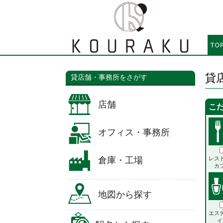
貸
貸店舗・事務所をさがす
店舗
こ
オフィス・事務所
倉庫・工場
レス
カ
地図から探す
エス
イ