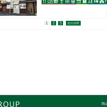
1
2
3
次の10件
CT SQL_CALC_FOUND_ROWS O.pk AS OPK, O.address1, O.address2,
tion, O.access_bus_time, O.point_lat, O.point_lng, R.pk, R.menseki, R.p
kikin_unit, R.hosyoukin, R.hosyoukin_unit, R.reikin, R.reikin_unit, R.is_
n_category1, R.icon_category2, R.icon_category3, R.icon_category4, 
n_category6, R.icon_category7, R.icon_category8, R.icon_category9, 
n_category11, R.icon_category12, R.icon_category13, R.icon_category
n_category15, R.icon_category16, R.icon_category17, R.icon_category
n_category19, R.icon_category20, R.icon_category21, R.icon_category
n_category23, R.icon_category24, P.table_type, P.file_path, P.file_na
ER JOIN `room2` R ON O.pk = R.object_pk LEFT JOIN m_picture P O
character SET ujis) = P.table_pk AND (P.del_flg = 0 OR P.del_flg IS 
le_type IN('object2', 'room2') WHERE R.price > 0 AND R.menseki > 0 
NULL AND R.genjo <> 4 AND R.is_open IN(1,2) AND (R.icon_categor
ORDER BY R.price, R.update_date DESC LIMIT ?, ?;
岡山