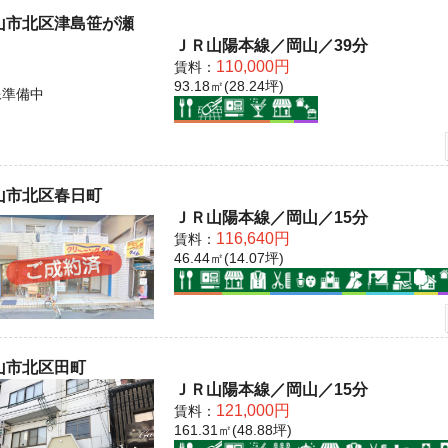
山市北区津島笹が瀬
ＪＲ山陽本線／岡山／39分
110,000円
賃料：
93.18㎡(28.24坪)
像準備中
山市北区春日町
ＪＲ山陽本線／岡山／15分
116,640円
賃料：
46.44㎡(14.07坪)
山市北区田町
ＪＲ山陽本線／岡山／15分
121,000円
賃料：
161.31㎡(48.88坪)