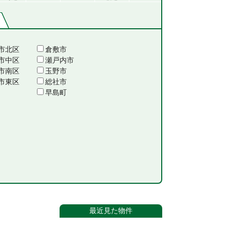
市北区
倉敷市
市中区
瀬戸内市
市南区
玉野市
市東区
総社市
早島町
最近見た物件