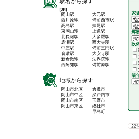
駅名から探す
[JR]
家
岡山
大元
西川原
備前西市
高島
妹尾
東岡山
上道
坪
北長瀬
大多羅
庭瀬
西大寺
設
中庄
備前三門
倉敷
大安寺
新倉敷
法界院
西阿知
備前原
築
地域から探す
岡山市北区
倉敷市
岡山市中区
瀬戸内市
岡山市南区
玉野市
岡山市東区
総社市
早島町
2